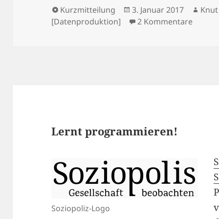
Format
Veröffentlicht
Auto
Kurzmitteilung
3. Januar 2017
Knut
am
zu >ak
[Datenproduktion]
2 Kommentare
Lernt programmieren!
S
P
v
Soziopoliz-Logo