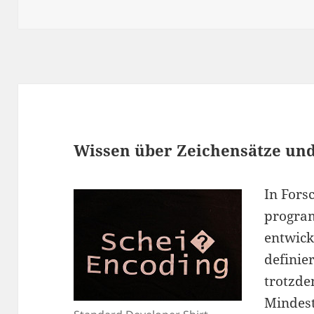
Wissen über Zeichensätze und
In Fors
progra
entwick
definie
trotzde
Mindes