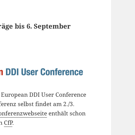
äge bis 6. September
ur European DDI User Conference
renz selbst findet am 2./3.
onferenzwebseite
enthält schon
en
CfP
.