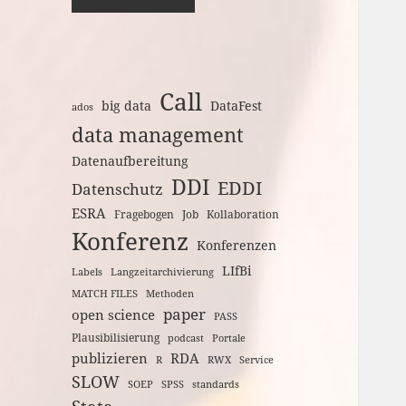
Call
big data
DataFest
ados
data management
Datenaufbereitung
DDI
EDDI
Datenschutz
ESRA
Fragebogen
Job
Kollaboration
Konferenz
Konferenzen
LIfBi
Labels
Langzeitarchivierung
MATCH FILES
Methoden
paper
open science
PASS
Plausibilisierung
podcast
Portale
publizieren
RDA
R
RWX
Service
SLOW
SOEP
SPSS
standards