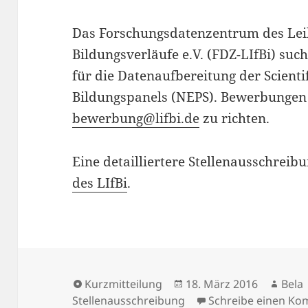
Das Forschungsdatenzentrum des Leib
Bildungsverläufe e.V. (FDZ-LIfBi) suc
für die Datenaufbereitung der Scienti
Bildungspanels (NEPS). Bewerbungen s
bewerbung@lifbi.de
zu richten.
Eine detailliertere Stellenausschreibu
des LIfBi
.
Format
Veröffentlicht
Auto
Kurzmitteilung
18. März 2016
Bela
am
Stellenausschreibung
Schreibe einen K