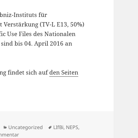
niz-Instituts für
ht Verstärkung (TV-L E13, 50%)
fic Use Files des Nationalen
ind bis 04. April 2016 an
ng findet sich auf
den Seiten
r
Kategorien
Schlagwörter
Uncategorized
LIfBi
,
NEPS
,
zu Offene Stelle am FDZ-LIfBi (TV-L E13, 50%)
ommentar