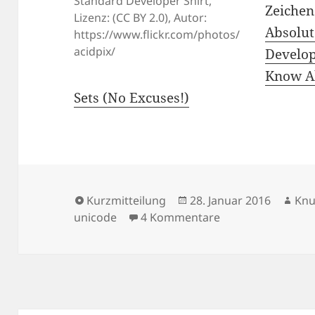
Standard Developer Shirt,
Zeichen
Lizenz: (CC BY 2.0), Autor:
Absolu
https://www.flickr.com/photos/
acidpix/
Develop
Know A
Sets (No Excuses!)
Format
Veröffentlicht
Aut
Kurzmitteilung
28. Januar 2016
Knu
am
zu Wissen über Z
unicode
4 Kommentare