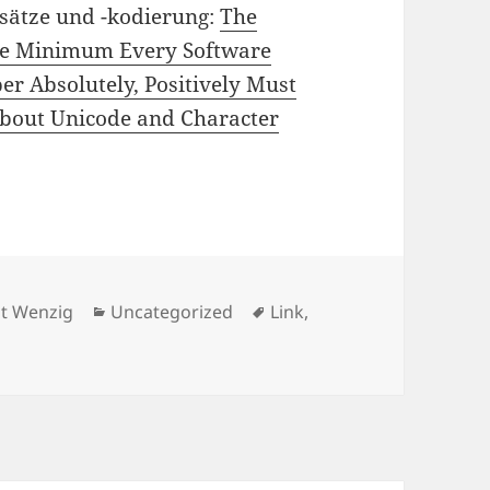
sätze und -kodierung:
The
te Minimum Every Software
er Absolutely, Positively Must
bout Unicode and Character
or
Kategorien
Schlagwörter
t Wenzig
Uncategorized
Link
,
eichensätze und -kodierung