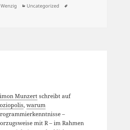
r
Kategorien
Schlagwörter
 Wenzig
Uncategorized
tualisiert< Mailingliste zur Datenproduktion und Datenma
Simon Munzert
schreibt auf
oziopolis
,
warum
rogrammierkenntnisse –
orzugsweise mit R – im Rahmen