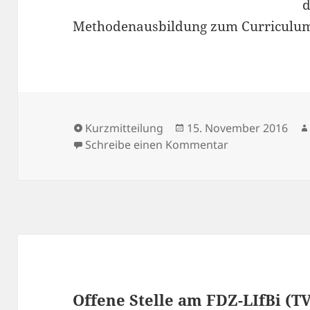
d
Methodenausbildung zum Curriculum 
Format
Veröffentlicht
Kurzmitteilung
15. November 2016
am
zu Lernt progr
Schreibe einen Kommentar
Offene Stelle am FDZ-LIfBi (TV