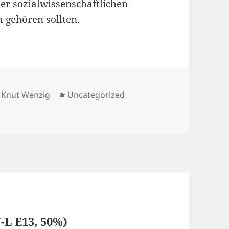
er sozialwissenschaftlichen
gehören sollten.
Autor
Kategorien
Knut Wenzig
Uncategorized
ammieren!
-L E13, 50%)