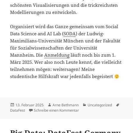
schönsten Visualisierungen und die trickreichsten
Modellierungen zu entwickeln.
Organisiert wird das Ganze gemeinsam vom Social
Data Science and AI Lab (
SODA
) der Ludwig-
Maximilians-Universität München und der Fakultät
für Sozialwissenschaften der Universität
Mannheim. Die
Anmeldung
läuft noch bis zum 1.
März 2025. Wer also noch Leute kennt, die vielleicht
teilnehmen mögen: weitersagen! Meine
studentische Hilfskraft war jedenfalls begeistert
Veröffentlicht
Autor
Kategorien
Schlag
13. Februar 2025
Arne Bethmann
Uncategorized
am
zu DataFest 2025 – Anmeldung l
DataFest
Schreibe einen Kommentar
Big Data: DataFest Germany