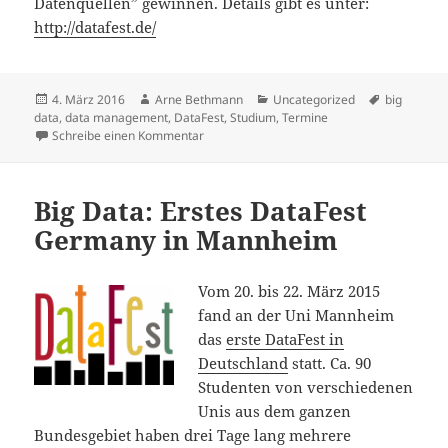
Datenquellen” gewinnen. Details gibt es unter:
http://datafest.de/
Veröffentlicht
Autor
Kategorien
Schlagwört
4. März 2016
Arne Bethmann
Uncategorized
big
am
data
,
data management
,
DataFest
,
Studium
,
Termine
zu Big Data: 2. DataFest Germany an der 
Schreibe einen Kommentar
Big Data: Erstes DataFest
Germany in Mannheim
Vom 20. bis 22. März 2015
fand an der Uni Mannheim
das
erste DataFest in
Deutschland
statt. Ca. 90
Studenten von verschiedenen
Unis aus dem ganzen
Bundesgebiet haben drei Tage lang mehrere