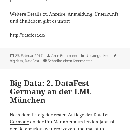
Weitere Details zu Anreise, Anmeldung, Unterkunft
und ähnlichem gibt es unter:
http://datafest.de/
Veröffentlicht
Autor
Kategorien
Schlag
23. Februar 2017
Arne Bethmann
Uncategorized
am
zu Big Data: DataFest 
big data
,
DataFest
Schreibe einen Kommentar
Big Data: 2. DataFest
Germany an der LMU
München
Nach dem Erfolg der
ersten Auflage des DataFest
Germany
an der Uni Mannheim im letzten Jahr ist
der Datenzirkus weitergezogen und macht in