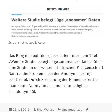
Screenshot netzpolitik.org
Das Blog
netzpolitik.org
berichtet unter dem Titel
„
Weitere Studie belegt Lüge ‚anonymer‘ Daten
“ über
eine Studie
in der wissenschaftlichen Fachzeitschrift
Nature, die Probleme bei der Anonymisierung
beschreibt. Durch Streichung der Namen erreiche
man keine Anonymität, sondern in lediglich
Pseudonymität.
Veröffentlicht
Autor
Kategorien
Schlagwörter
26. Juli 2019
Knut Wenzig
Uncategorized