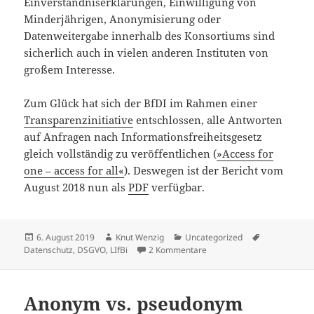
Einverständniserklärungen, Einwilligung von
Minderjährigen, Anonymisierung oder
Datenweitergabe innerhalb des Konsortiums sind
sicherlich auch in vielen anderen Instituten von
großem Interesse.
Zum Glück hat sich der BfDI im Rahmen einer
Transparenzinitiative
entschlossen, alle Antworten
auf Anfragen nach Informationsfreiheitsgesetz
gleich vollständig zu veröffentlichen (
»Access for
one – access for all«
). Deswegen ist der Bericht vom
August 2018 nun als
PDF
verfügbar.
Veröffentlicht
Autor
Kategorien
Schlagwörte
6. August 2019
Knut Wenzig
Uncategorized
am
zu Datenschutz am LIfBi – 
Datenschutz
,
DSGVO
,
LIfBi
2 Kommentare
Anonym vs. pseudonym