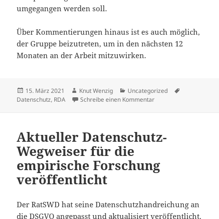
umgegangen werden soll.
Über Kommentierungen hinaus ist es auch möglich,
der Gruppe beizutreten, um in den nächsten 12
Monaten an der Arbeit mitzuwirken.
Veröffentlicht
Autor
Kategorien
Schlagwörter
15. März 2021
Knut Wenzig
Uncategorized
am
zu »Sensitive Data Inte
Datenschutz
,
RDA
Schreibe einen Kommentar
Aktueller Datenschutz-
Wegweiser für die
empirische Forschung
veröffentlicht
Der RatSWD hat seine Datenschutzhandreichung an
die DSGVO angepasst und aktualisiert veröffentlicht.