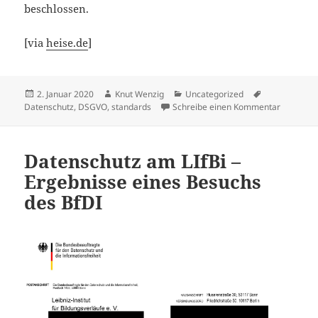
beschlossen.
[via
heise.de
]
Veröffentlicht
Autor
Kategorien
Schlagwörter
2. Januar 2020
Knut Wenzig
Uncategorized
am
zu Stand
Datenschutz
,
DSGVO
,
standards
Schreibe einen Kommentar
Datenschutz am LIfBi –
Ergebnisse eines Besuchs
des BfDI