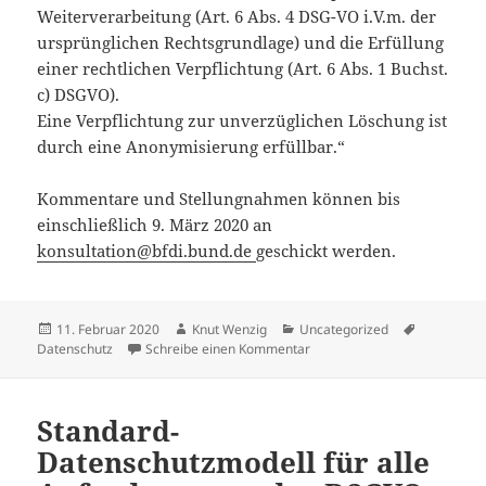
Weiterverarbeitung (Art. 6 Abs. 4 DSG-VO i.V.m. der
ursprünglichen Rechtsgrundlage) und die Erfüllung
einer rechtlichen Verpflichtung (Art. 6 Abs. 1 Buchst.
c) DSGVO).
Eine Verpflichtung zur unverzüglichen Löschung ist
durch eine Anonymisierung erfüllbar.“
Kommentare und Stellungnahmen können bis
einschließlich 9. März 2020 an
konsultation@bfdi.bund.de
geschickt werden.
Veröffentlicht
Autor
Kategorien
Schlagwör
11. Februar 2020
Knut Wenzig
Uncategorized
am
zu Rechtsgrundlagen der An
Datenschutz
Schreibe einen Kommentar
Standard-
Datenschutzmodell für alle