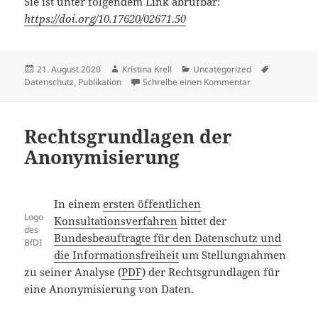
Sie ist unter folgendem Link abrufbar:
https://doi.org/10.17620/02671.50
Veröffentlicht
Autor
Kategorien
Schlagwört
21. August 2020
Kristina Krell
Uncategorized
am
zu Aktueller Dat
Datenschutz
,
Publikation
Schreibe einen Kommentar
Rechtsgrundlagen der
Anonymisierung
In einem
ersten öffentlichen
Logo
Konsultationsverfahren
bittet der
des
Bundesbeauftragte für den Datenschutz und
BfDI
die Informationsfreiheit
um Stellungnahmen
zu seiner Analyse (
PDF
) der Rechtsgrundlagen für
eine Anonymisierung von Daten.