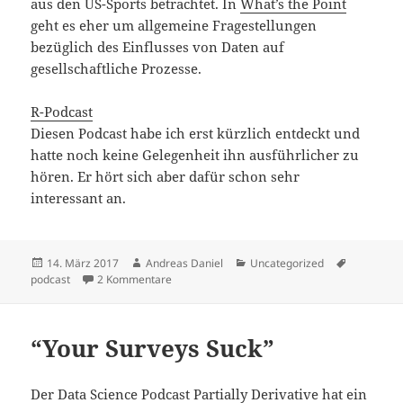
aus den US-Sports betrachtet. In
What’s the Point
geht es eher um allgemeine Fragestellungen
bezüglich des Einflusses von Daten auf
gesellschaftliche Prozesse.
R-Podcast
Diesen Podcast habe ich erst kürzlich entdeckt und
hatte noch keine Gelegenheit ihn ausführlicher zu
hören. Er hört sich aber dafür schon sehr
interessant an.
Veröffentlicht
Autor
Kategorien
Schlagwör
14. März 2017
Andreas Daniel
Uncategorized
am
zu Data-Science-Podcasts
podcast
2 Kommentare
“Your Surveys Suck”
Der Data Science Podcast Partially Derivative hat ein