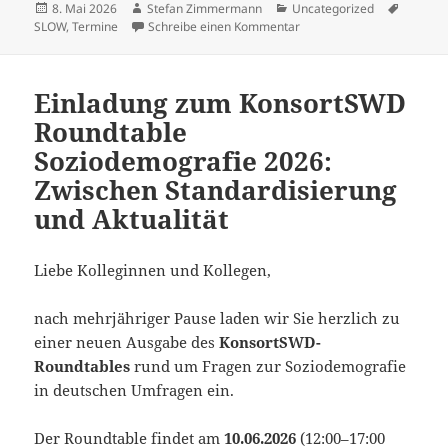
Veröffentlicht
Autor
Kategorien
Schlagw
8. Mai 2026
Stefan Zimmermann
Uncategorized
am
zu Austauschtreffen für L
SLOW
,
Termine
Schreibe einen Kommentar
Einladung zum KonsortSWD
Roundtable
Soziodemografie 2026:
Zwischen Standardisierung
und Aktualität
Liebe Kolleginnen und Kollegen,
nach mehrjähriger Pause laden wir Sie herzlich zu
einer neuen Ausgabe des
KonsortSWD-
Roundtables
rund um Fragen zur Soziodemografie
in deutschen Umfragen ein.
Der Roundtable findet am
10.06.2026
(12:00–17:00