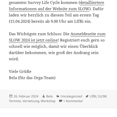
gesamten Survey Life Cycle kommen (
detailliertere
Informationen auf der Website zum SLOW
). Dafür
laden wir herzlich zu diesem Teil am ersten Tag
(15.04.2024) bereits ab 9.00 Uhr am LIfBi ein.
Das Wichtigste zum Schluss: Die
Anmeldeseite zum
SLOW 2024 ist jetzt online
! Registriert euch gern so
schnell wie möglich, damit wir einen Überblick
darüber bekommen, wie groß der Andrang sein
wird.
Viele Grüße
Bela (für das Orga-Team)
Veröffentlicht
Autor
Kategorien
Schlagwörter
26. Februar 2024
Bela
Uncategorized
LIfBi
,
SLOW
,
am
zu SLOW 2024: Anmeldun
Termine
,
Vernetzung
,
Workshop
1 Kommentar