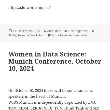
https://slo-workshop.de/
Veröffentlicht
Autor
Kategorien
Schlagwör
11. Dezember 2024
Anne Balz
Uncategorized
am
zu SLOW 2025 v
SLOW
,
Termine
,
Workshop
Schreibe einen Kommentar
Women in Data Science:
Munich Conference, October
10, 2024
On October 10, 2024 there will be some fantastic
speakers in the heart of Munich.
WiDS Munich is independently organized by LMU,
TUM, MDSI, BERD@NFDI, TUM Think Tank and Sixt