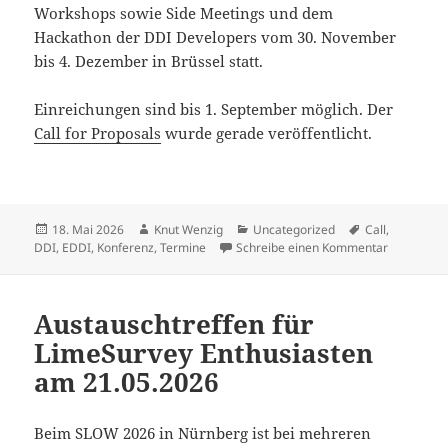
Workshops sowie Side Meetings und dem
Hackathon der DDI Developers vom 30. November
bis 4. Dezember in Brüssel statt.
Einreichungen sind bis 1. September möglich. Der
Call for Proposals
wurde gerade veröffentlicht.
Veröffentlicht
Autor
Kategorien
Schlagwörter
18. Mai 2026
Knut Wenzig
Uncategorized
Call
,
am
zu EDDI202
DDI
,
EDDI
,
Konferenz
,
Termine
Schreibe einen Kommentar
Austauschtreffen für
LimeSurvey Enthusiasten
am 21.05.2026
Beim SLOW 2026 in Nürnberg ist bei mehreren