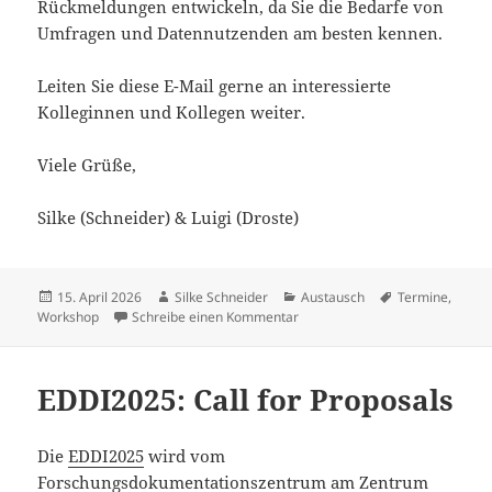
Rückmeldungen entwickeln, da Sie die Bedarfe von
Umfragen und Datennutzenden am besten kennen.
Leiten Sie diese E-Mail gerne an interessierte
Kolleginnen und Kollegen weiter.
Viele Grüße,
Silke (Schneider) & Luigi (Droste)
Veröffentlicht
Autor
Kategorien
Schlagwörter
15. April 2026
Silke Schneider
Austausch
Termine
,
am
zu Einladung zum KonsortSWD R
Workshop
Schreibe einen Kommentar
EDDI2025: Call for Proposals
Die
EDDI2025
wird vom
Forschungsdokumentationszentrum am Zentrum