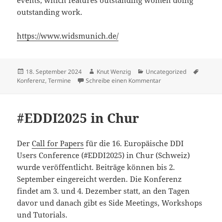
outstanding work.
https://www.widsmunich.de/
Veröffentlicht
Autor
Kategorien
Schlag
18. September 2024
Knut Wenzig
Uncategorized
am
zu Women in Data Sci
Konferenz
,
Termine
Schreibe einen Kommentar
#EDDI2025 in Chur
Der
Call for Papers
für die 16. Europäische DDI
Users Conference (#EDDI2025) in Chur (Schweiz)
wurde veröffentlicht. Beiträge können bis 2.
September eingereicht werden. Die Konferenz
findet am 3. und 4. Dezember statt, an den Tagen
davor und danach gibt es Side Meetings, Workshops
und Tutorials.