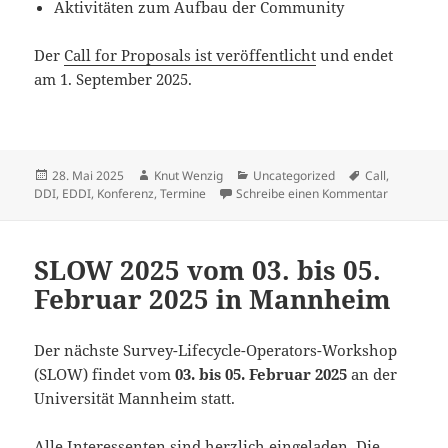
Aktivitäten zum Aufbau der Community
Der
Call for Proposals ist veröffentlicht
und endet
am 1. September 2025.
Veröffentlicht
Autor
Kategorien
Schlagwörter
28. Mai 2025
Knut Wenzig
Uncategorized
Call
,
am
zu EDDI202
DDI
,
EDDI
,
Konferenz
,
Termine
Schreibe einen Kommentar
SLOW 2025 vom 03. bis 05.
Februar 2025 in Mannheim
Der nächste Survey-Lifecycle-Operators-Workshop
(SLOW) findet vom
03. bis 05. Februar 2025
an der
Universität Mannheim statt.
Alle Interessenten sind herzlich eingeladen. Die