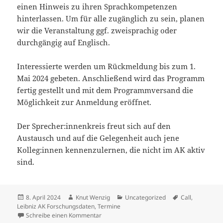
einen Hinweis zu ihren Sprachkompetenzen
hinterlassen. Um für alle zugänglich zu sein, planen
wir die Veranstaltung ggf. zweisprachig oder
durchgängig auf Englisch.
Interessierte werden um Rückmeldung bis zum 1.
Mai 2024 gebeten. Anschließend wird das Programm
fertig gestellt und mit dem Programmversand die
Möglichkeit zur Anmeldung eröffnet.
Der Sprecher:innenkreis freut sich auf den
Austausch und auf die Gelegenheit auch jene
Kolleg:innen kennenzulernen, die nicht im AK aktiv
sind.
Veröffentlicht
Autor
Kategorien
Schlagwörter
8. April 2024
Knut Wenzig
Uncategorized
Call
,
am
Leibniz AK Forschungsdaten
,
Termine
zu Treffens des Hands-on-Datenpersonals a
Schreibe einen Kommentar