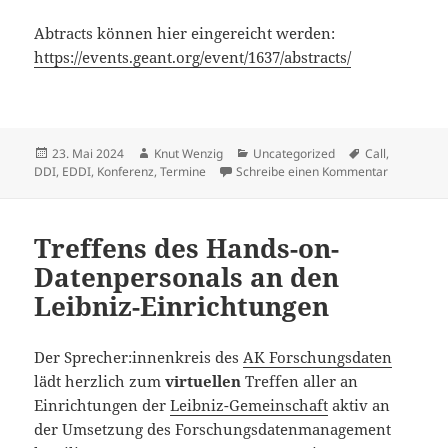
Abtracts können hier eingereicht werden:
https://events.geant.org/event/1637/abstracts/
Veröffentlicht
Autor
Kategorien
Schlagwörter
23. Mai 2024
Knut Wenzig
Uncategorized
Call
,
am
zu #EDDI2
DDI
,
EDDI
,
Konferenz
,
Termine
Schreibe einen Kommentar
Treffens des Hands-on-
Datenpersonals an den
Leibniz-Einrichtungen
Der Sprecher:innenkreis des
AK Forschungsdaten
lädt herzlich zum
virtuellen
Treffen aller an
Einrichtungen der
Leibniz-Gemeinschaft
aktiv an
der Umsetzung des Forschungsdatenmanagement