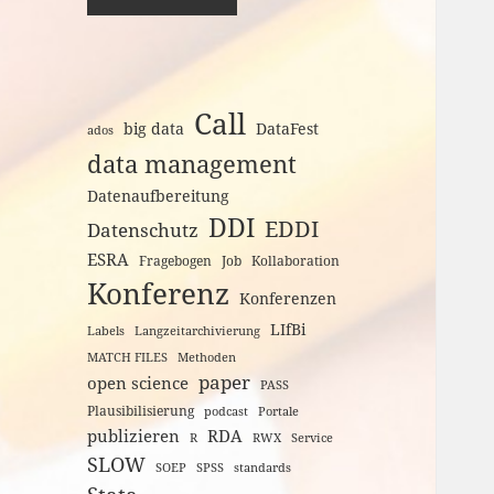
Call
big data
DataFest
ados
data management
Datenaufbereitung
DDI
EDDI
Datenschutz
ESRA
Fragebogen
Job
Kollaboration
Konferenz
Konferenzen
LIfBi
Labels
Langzeitarchivierung
MATCH FILES
Methoden
paper
open science
PASS
Plausibilisierung
podcast
Portale
publizieren
RDA
R
RWX
Service
SLOW
SOEP
SPSS
standards