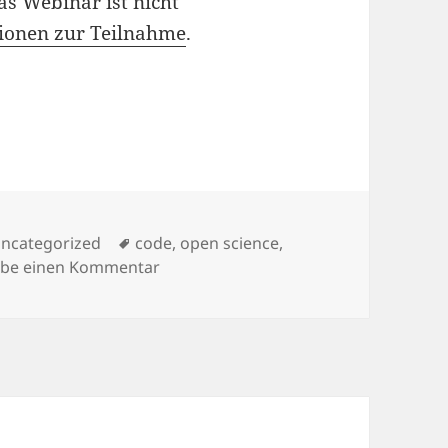
s Webinar ist nicht
ionen zur Teilnahme
.
ategorien
Schlagwörter
ncategorized
code
,
open science
,
zu How to make statistical analysis c
ibe einen Kommentar