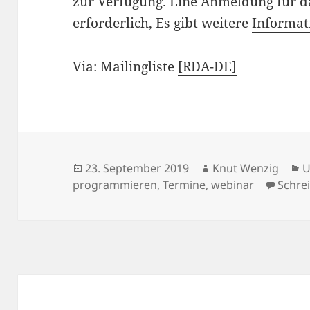
zur Verfügung. Eine Anmeldung für da
erforderlich, Es gibt weitere
Informat
Via: Mailingliste
[RDA-DE]
Veröffentlicht
Autor
K
23. September 2019
Knut Wenzig
U
am
programmieren
,
Termine
,
webinar
Schre