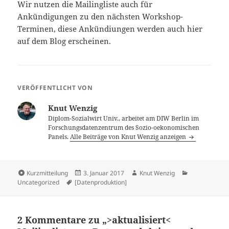
Wir nutzen die Mailingliste auch für
Ankündigungen zu den nächsten Workshop-
Terminen, diese Ankündiungen werden auch hier
auf dem Blog erscheinen.
VERÖFFENTLICHT VON
Knut Wenzig
Diplom-Sozialwirt Univ., arbeitet am DIW Berlin im
Forschungsdatenzentrum des Sozio-oekonomischen
Panels.
Alle Beiträge von Knut Wenzig anzeigen
Format
Veröffentlicht
Autor
Kategorien
Kurzmitteilung
3. Januar 2017
Knut Wenzig
Schlagwörter
am
Uncategorized
[Datenproduktion]
2 Kommentare zu „>aktualisiert<