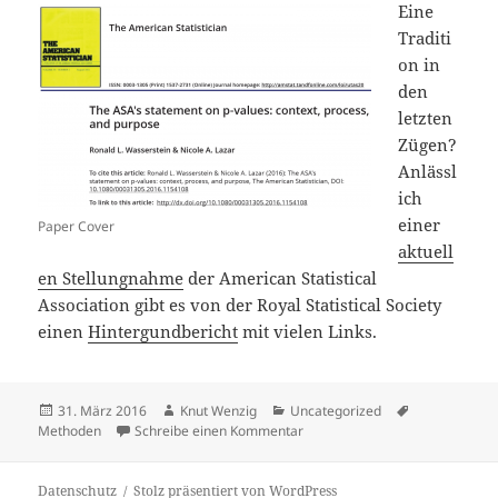
Eine
Traditi
on in
den
letzten
Zügen?
Anlässl
ich
einer
Paper Cover
aktuell
en Stellungnahme
der American Statistical
Association gibt es von der Royal Statistical Society
einen
Hintergundbericht
mit vielen Links.
Veröffentlicht
Autor
Kategorien
Schlagwörter
31. März 2016
Knut Wenzig
Uncategorized
am
zu p < .05
Methoden
Schreibe einen Kommentar
Datenschutz
Stolz präsentiert von WordPress