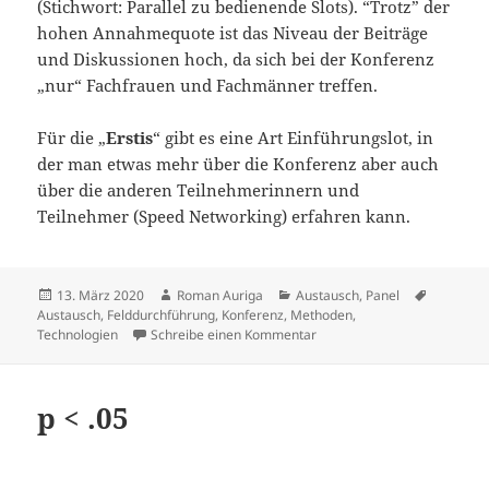
(Stichwort: Parallel zu bedienende Slots). “Trotz” der
hohen Annahmequote ist das Niveau der Beiträge
und Diskussionen hoch, da sich bei der Konferenz
„nur“ Fachfrauen und Fachmänner treffen.
Für die „
Erstis
“ gibt es eine Art Einführungslot, in
der man etwas mehr über die Konferenz aber auch
über die anderen Teilnehmerinnern und
Teilnehmer (Speed Networking) erfahren kann.
Veröffentlicht
Autor
Kategorien
Schlagwö
13. März 2020
Roman Auriga
Austausch
,
Panel
am
Austausch
,
Felddurchführung
,
Konferenz
,
Methoden
,
zu SLOW-verwandte Veranst
Technologien
Schreibe einen Kommentar
p < .05