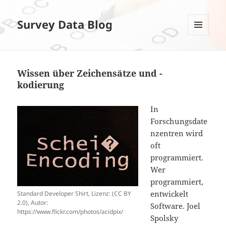
Survey Data Blog
MENÜ
UND
WIDGETS
Wissen über Zeichensätze und -
kodierung
In
Forschungsdate
nzentren wird
oft
programmiert.
Wer
programmiert,
entwickelt
Standard Developer Shirt, Lizenz: (CC BY
2.0), Autor:
Software. Joel
https://www.flickr.com/photos/acidpix/
Spolsky