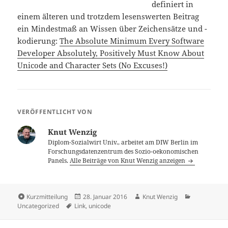
definiert in
einem älteren und trotzdem lesenswerten Beitrag
ein Mindestmaß an Wissen über Zeichensätze und -
kodierung:
The Absolute Minimum Every Software
Developer Absolutely, Positively Must Know About
Unicode and Character Sets (No Excuses!)
VERÖFFENTLICHT VON
Knut Wenzig
Diplom-Sozialwirt Univ., arbeitet am DIW Berlin im
Forschungsdatenzentrum des Sozio-oekonomischen
Panels.
Alle Beiträge von Knut Wenzig anzeigen
Format
Veröffentlicht
Autor
Kategorien
Kurzmitteilung
28. Januar 2016
Knut Wenzig
Schlagwörter
am
Uncategorized
Link
,
unicode