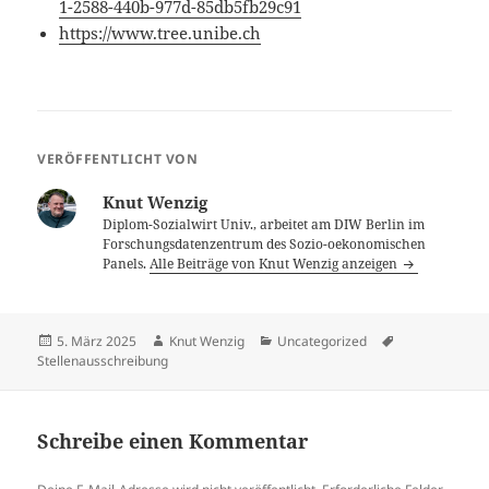
1-2588-440b-977d-85db5fb29c91
https://www.tree.unibe.ch
VERÖFFENTLICHT VON
Knut Wenzig
Diplom-Sozialwirt Univ., arbeitet am DIW Berlin im
Forschungsdatenzentrum des Sozio-oekonomischen
Panels.
Alle Beiträge von Knut Wenzig anzeigen
Veröffentlicht
Autor
Kategorien
Schlagwörter
5. März 2025
Knut Wenzig
Uncategorized
am
Stellenausschreibung
Schreibe einen Kommentar