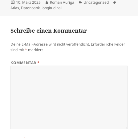
Veröffentlicht
Autor
Kategorien
Schlagwört
10. März 2025
Roman Auriga
Uncategorized
am
Atlas
,
Datenbank
,
longitudinal
Schreibe einen Kommentar
Deine E-Mail-Adresse wird nicht veröffentlicht.
Erforderliche Felder
sind mit
*
markiert
KOMMENTAR
*