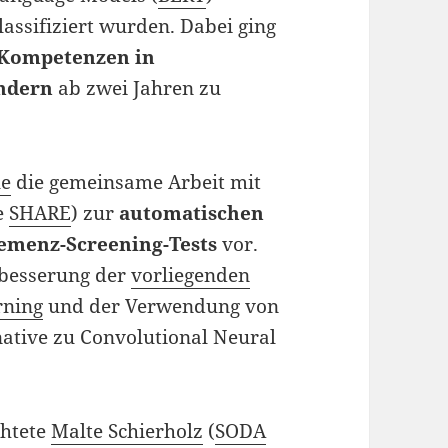
lassifiziert wurden. Dabei ging
Kompetenzen in
indern
ab zwei Jahren zu
le
die gemeinsame Arbeit mit
e
SHARE
) zur
automatischen
emenz-Screening-Tests
vor.
rbesserung der
vorliegenden
rning
und der Verwendung von
rnative zu Convolutional Neural
chtete
Malte Schierholz
(
SODA