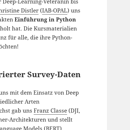
r Deep-Learning-Veteranin bis
hristine Distler
(
IAB-OPAL
) uns
akten
Einführung in Python
eholt hat. Die Kursmaterialien
z für alle, die ihre Python-
öchten!
rierter Survey-Daten
 uns mit dem Einsatz von Deep
iedlicher Arten
ächst gab uns
Franz Classe
(DJI,
er-Architekturen und stellt
 Language Models (
BERT
)