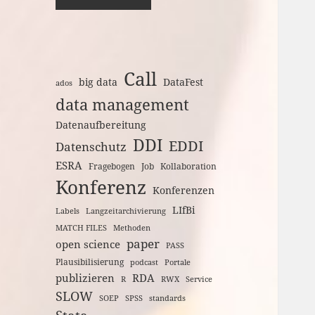
Call
big data
DataFest
ados
data management
Datenaufbereitung
DDI
EDDI
Datenschutz
ESRA
Fragebogen
Job
Kollaboration
Konferenz
Konferenzen
LIfBi
Labels
Langzeitarchivierung
MATCH FILES
Methoden
paper
open science
PASS
Plausibilisierung
podcast
Portale
publizieren
RDA
R
RWX
Service
SLOW
SOEP
SPSS
standards