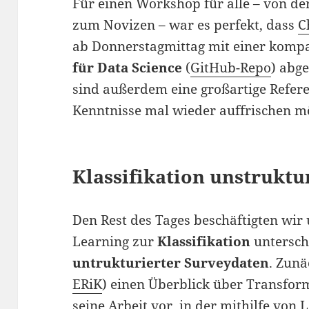
Für einen Workshop für alle – von de
zum Novizen – war es perfekt, dass
C
ab Donnerstagmittag mit einer komp
für Data Science
(
GitHub-Repo
) abg
sind außerdem eine großartige Referen
Kenntnisse mal wieder auffrischen m
Klassifikation unstruktu
Den Rest des Tages beschäftigten wir
Learning zur
Klassifikation
untersch
untrukturierter Surveydaten
. Zun
ERiK
) einen Überblick über Transform
seine Arbeit vor, in der mithilfe von