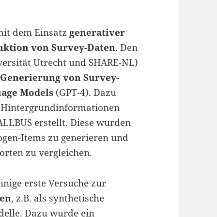
 mit dem Einsatz
generativer
uktion von Survey-Daten
. Den
ersität Utrecht
und SHARE-NL)
n
Generierung von Survey-
uage Models
(
GPT-4
). Dazu
t Hintergrundinformationen
ALLBUS
erstellt. Diese wurden
gen-Items zu generieren und
orten zu vergleichen.
inige erste Versuche zur
gen
, z.B. als synthetische
delle. Dazu wurde ein