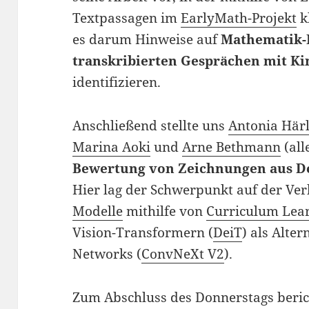
Textpassagen im
EarlyMath-Projekt
k
es darum Hinweise auf
Mathematik-
transkribierten Gesprächen mit K
identifizieren.
Anschließend stellte uns
Antonia Här
Marina Aoki
und
Arne Bethmann
(all
Bewertung von Zeichnungen aus D
Hier lag der Schwerpunkt auf der Ve
Modelle
mithilfe von
Curriculum Lea
Vision-Transformern (
DeiT
) als Alte
Networks (
ConvNeXt V2
).
Zum Abschluss des Donnerstags beri