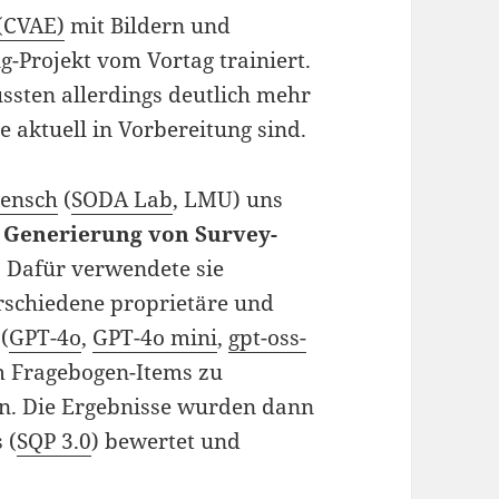
 (CVAE)
mit Bildern und
Projekt vom Vortag trainiert.
ssten allerdings deutlich mehr
 aktuell in Vorbereitung sind.
aensch
(
SODA Lab
, LMU) uns
r
Generierung von Survey-
. Dafür verwendete sie
rschiedene proprietäre und
(
GPT-4o
,
GPT-4o mini
,
gpt-oss-
m Fragebogen-Items zu
en. Die Ergebnisse wurden dann
 (
SQP 3.0
) bewertet und