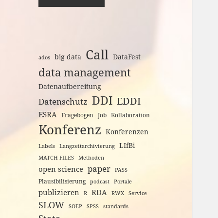
Call
big data
DataFest
ados
data management
Datenaufbereitung
DDI
EDDI
Datenschutz
ESRA
Fragebogen
Job
Kollaboration
Konferenz
Konferenzen
LIfBi
Labels
Langzeitarchivierung
MATCH FILES
Methoden
paper
open science
PASS
Plausibilisierung
podcast
Portale
publizieren
RDA
R
RWX
Service
SLOW
SOEP
SPSS
standards