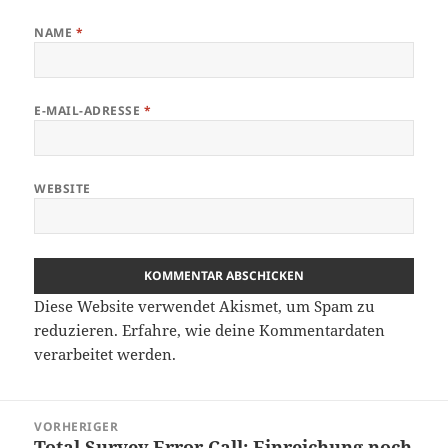
NAME
*
E-MAIL-ADRESSE
*
WEBSITE
Diese Website verwendet Akismet, um Spam zu
reduzieren.
Erfahre, wie deine Kommentardaten
verarbeitet werden.
Beitragsnavigation
VORHERIGER
Total Survey Error Call: Einreichung noch
Vorheriger