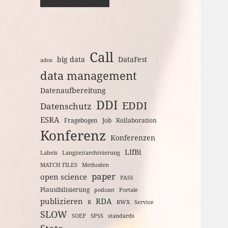
Call
big data
DataFest
ados
data management
Datenaufbereitung
DDI
EDDI
Datenschutz
ESRA
Fragebogen
Job
Kollaboration
Konferenz
Konferenzen
LIfBi
Labels
Langzeitarchivierung
MATCH FILES
Methoden
paper
open science
PASS
Plausibilisierung
podcast
Portale
publizieren
RDA
R
RWX
Service
SLOW
SOEP
SPSS
standards