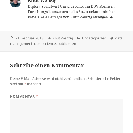
Knut Wenzig
Diplom-Sozialwirt Univ., arbeitet am DIW Berlin im
Forschungsdatenzentrum des Sozio-oekonomischen
Panels.
Alle Beiträge von Knut Wenzig anzeigen
Veröffentlicht
Autor
Kategorien
Schlagwör
21. Februar 2018
Knut Wenzig
Uncategorized
data
am
management
,
open science
,
publizieren
Schreibe einen Kommentar
Deine E-Mail-Adresse wird nicht veröffentlicht.
Erforderliche Felder
sind mit
*
markiert
KOMMENTAR
*