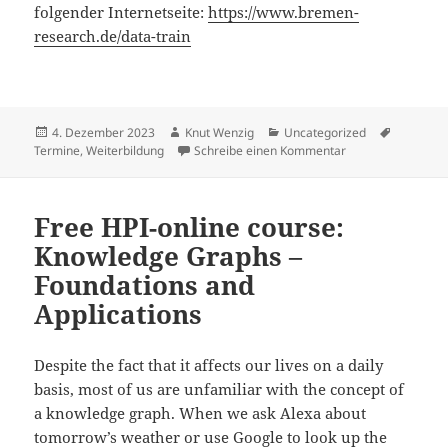
folgender Internetseite:
https://www.bremen-
research.de/data-train
Veröffentlicht
Autor
Kategorien
Schlagwö
4. Dezember 2023
Knut Wenzig
Uncategorized
am
zu Weiterbildungs
Termine
,
Weiterbildung
Schreibe einen Kommentar
Free HPI-online course:
Knowledge Graphs –
Foundations and
Applications
Despite the fact that it affects our lives on a daily
basis, most of us are unfamiliar with the concept of
a knowledge graph. When we ask Alexa about
tomorrow’s weather or use Google to look up the