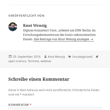
VERÖFFENTLICHT VON
Knut Wenzig
Diplom-Sozialwirt Univ., arbeitet am DIW Berlin im
Forschungsdatenzentrum des Sozio-oekonomischen
Panels.
Alle Beiträge von Knut Wenzig anzeigen
Veröffentlicht
Autor
Kategorien
Schlag
29. September 2016
Knut Wenzig
Uncategorized
am
open science
,
Termine
,
webinar
Schreibe einen Kommentar
Deine E-Mail-Adresse wird nicht veröffentlicht.
Erforderliche Felder
sind mit
*
markiert
KOMMENTAR
*