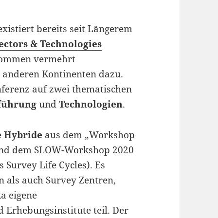
istiert bereits seit Längerem
rectors & Technologies
n kommen vermehrt
 anderen Kontinenten dazu.
nferenz auf zwei thematischen
führung
und
Technologien
.
e
Hybride
aus dem „Workshop
und dem SLOW-Workshop 2020
 Survey Life Cycles). Es
n als auch Survey Zentren,
ka eigene
Erhebungsinstitute teil. Der