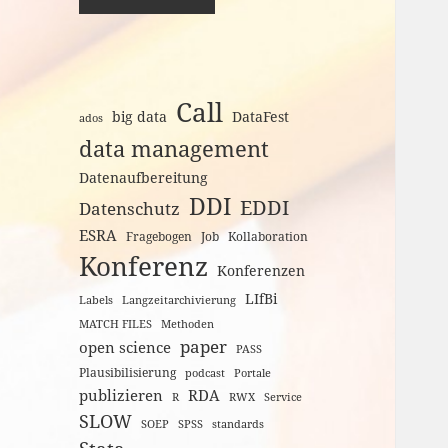
Call
big data
DataFest
ados
data management
Datenaufbereitung
DDI
EDDI
Datenschutz
ESRA
Fragebogen
Job
Kollaboration
Konferenz
Konferenzen
LIfBi
Labels
Langzeitarchivierung
MATCH FILES
Methoden
paper
open science
PASS
Plausibilisierung
podcast
Portale
publizieren
RDA
R
RWX
Service
SLOW
SOEP
SPSS
standards