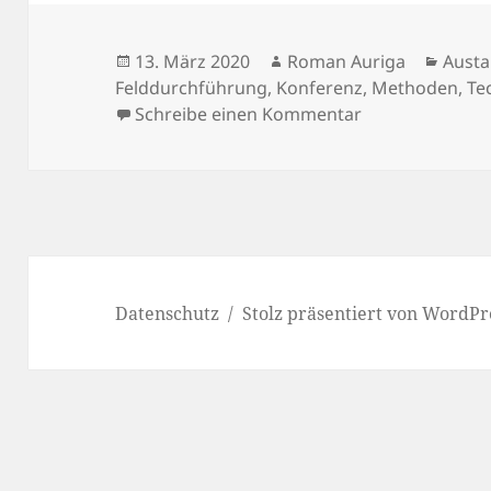
Veröffentlicht
Autor
Kateg
13. März 2020
Roman Auriga
Aust
am
Felddurchführung
,
Konferenz
,
Methoden
,
Te
zu SLOW-verwan
Schreibe einen Kommentar
Datenschutz
Stolz präsentiert von WordPr