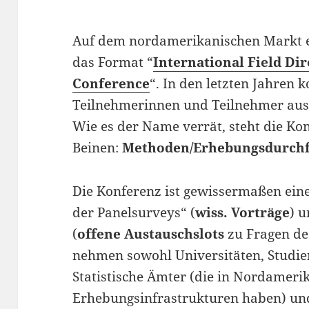
Auf dem nordamerikanischen Markt ex
das Format “
International Field Di
Conference
“. In den letzten Jahre
Teilnehmerinnen und Teilnehmer aus
Wie es der Name verrät, steht die Ko
Beinen:
Methoden/Erhebungsdurch
Die Konferenz ist gewissermaßen ein
der Panelsurveys“ (
wiss. Vorträge
) 
(
offene Austauschslots
zu Fragen des
nehmen sowohl Universitäten, Studie
Statistische Ämter (die in Nordameri
Erhebungsinfrastrukturen haben) und 