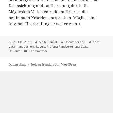
Datensichtung und –aufbereitung durch die
Möglichkeit Variablen zu identifizieren, die
bestimmten Kriterien entsprechen. Möglich sind
Stata Ado “SCANDATA” zur Unte
folgende Überprüfungen:
weiterlesen
Veröffentlicht
Autor
Kategorien
Schlagwörter
25. Mai 2016
Malte Kaukal
Uncategorized
ados
,
am
data management
,
Labels
,
Prüfung Randverteilung
,
Stata
,
zu Stata Ado “SCANDATA” zur Unterstützung d
Umlaute
1 Kommentar
Datenschutz
Stolz präsentiert von WordPress