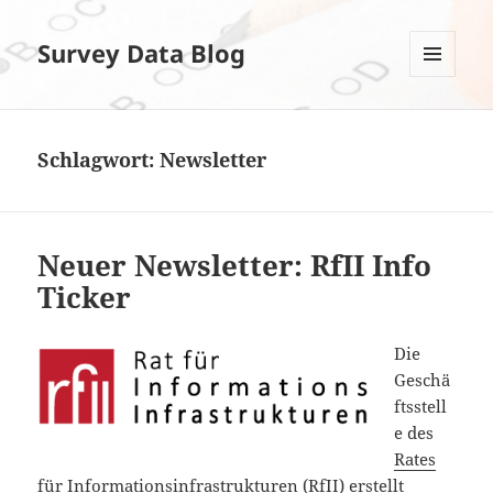
Survey Data Blog
MENÜ
UND
WIDGETS
Schlagwort:
Newsletter
Neuer Newsletter: RfII Info
Ticker
Die
Geschä
ftsstell
e des
Rates
für Informationsinfrastrukturen
(RfII) erstellt