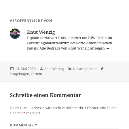
VERÖFFENTLICHT VON
Knut Wenzig
Diplom-Sozialwirt Univ., arbeitet am DIW Berlin im
Forschungsdatenzentrum des Sozio-oekonomischen
Panels.
Alle Beiträge von Knut Wenzig anzeigen
Veröffentlicht
Autor
Kategorien
Schlagwörter
13. Mai 2026
Knut Wenzig
Uncategorized
am
Fragebogen
,
Termin
Schreibe einen Kommentar
Deine E-Mail-Adresse wird nicht veröffentlicht.
Erforderliche Felder
sind mit
*
markiert
KOMMENTAR
*