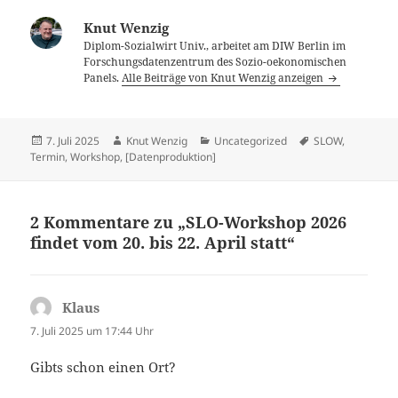
Knut Wenzig
Diplom-Sozialwirt Univ., arbeitet am DIW Berlin im
Forschungsdatenzentrum des Sozio-oekonomischen
Panels.
Alle Beiträge von Knut Wenzig anzeigen
Veröffentlicht
Autor
Kategorien
Schlagwörter
7. Juli 2025
Knut Wenzig
Uncategorized
SLOW
,
am
Termin
,
Workshop
,
[Datenproduktion]
2 Kommentare zu „SLO-Workshop 2026
findet vom 20. bis 22. April statt“
Klaus
sagt:
7. Juli 2025 um 17:44 Uhr
Gibts schon einen Ort?