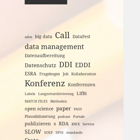
Call
big data
DataFest
ados
data management
Datenaufbereitung
DDI
EDDI
Datenschutz
ESRA
Fragebogen
Job
Kollaboration
Konferenz
Konferenzen
LIfBi
Labels
Langzeitarchivierung
MATCH FILES
Methoden
paper
open science
PASS
Plausibilisierung
podcast
Portale
publizieren
RDA
R
RWX
Service
SLOW
SOEP
SPSS
standards