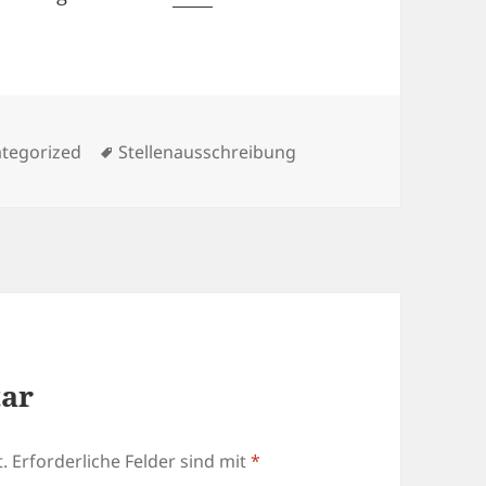
gorien
Schlagwörter
tegorized
Stellenausschreibung
tar
.
Erforderliche Felder sind mit
*