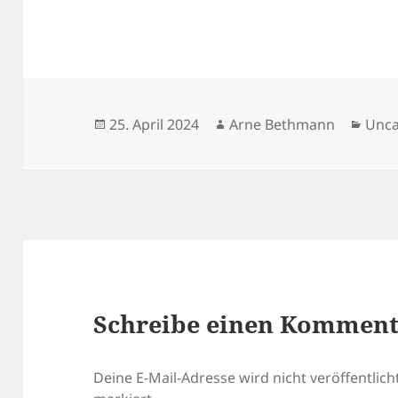
Veröffentlicht
Autor
Kate
25. April 2024
Arne Bethmann
Unca
am
Schreibe einen Kommen
Deine E-Mail-Adresse wird nicht veröffentlicht