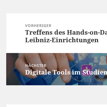
Beitragsnavigation
VORHERIGER
Treffens des Hands-on-D
Vorheriger
Leibniz-Einrichtungen
Beitrag:
NÄCHSTER
Digitale Tools im Stud
Nächster
Beitrag: