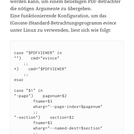
werden kann, um einem beliebigen PDF-Betrachter
die nötigen Argumente zu übergeben.
Eine funktionierende Konfiguration, um das
(Gnome-)Standard-Betrachtungsprogramm
evince
unter Linux zu verwenden, liest sich wie folgt:
case "$PDFVIEWER" in 

"")    cmd="evince"

    ;;

*)    cmd="$PDFVIEWER"

    ;;

esac

case "$1" in

"-page")    pagenum=$2

        fname=$3

        wharg="--page-index=$pagenum"

        ;;

"-section")    section=$2

        fname=$3

        wharg="--named-dest=$section"

        ;;
