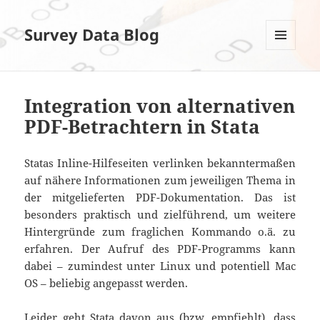
Survey Data Blog
MENÜ
UND
WIDGETS
Integration von alternativen
PDF-Betrachtern in Stata
Statas Inline-Hilfeseiten verlinken bekanntermaßen
auf nähere Informationen zum jeweiligen Thema in
der mitgelieferten PDF-Dokumentation. Das ist
besonders praktisch und zielführend, um weitere
Hintergründe zum fraglichen Kommando o.ä. zu
erfahren. Der Aufruf des PDF-Programms kann
dabei – zumindest unter Linux und potentiell Mac
OS – beliebig angepasst werden.
Leider geht Stata davon aus (bzw.
empfiehlt
), dass