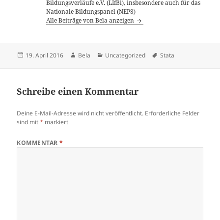
Bildungsverläufe e.V. (LIfBi), insbesondere auch für das
Nationale Bildungspanel (NEPS)
Alle Beiträge von Bela anzeigen
Veröffentlicht
Autor
Kategorien
Schlagwörter
19. April 2016
Bela
Uncategorized
Stata
am
Schreibe einen Kommentar
Deine E-Mail-Adresse wird nicht veröffentlicht.
Erforderliche Felder
sind mit
*
markiert
KOMMENTAR
*