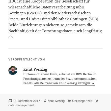
HDC ist eine Kooperation der Gesellschaft für
wissenschaftliche Datenverarbeitung mbH
Göttingen (GWDG) und der Niedersächsischen
Staats- und Universitätsbibliothek Göttingen (SUB).
Beide Einrichtungen sichern so gemeinsam die
Nachhaltigkeit der Forschungsdaten auch langfristig
ab.
VERÖFFENTLICHT VON
Knut Wenzig
Diplom-Sozialwirt Univ., arbeitet am DIW Berlin im
Forschungsdatenzentrum des Sozio-oekonomischen
Panels.
Alle Beiträge von Knut Wenzig anzeigen
Veröffentlicht
Autor
Kategorien
Schlagw
18. Dezember 2017
Knut Wenzig
Uncategorized
am
data management