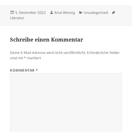
Veröffentlicht
Autor
Kategorien
Schlagwö
5. Dezember 2023
Knut Wenzig
Uncategorized
am
Literatur
Schreibe einen Kommentar
Deine E-Mail-Adresse wird nicht veröffentlicht.
Erforderliche Felder
sind mit
*
markiert
KOMMENTAR
*